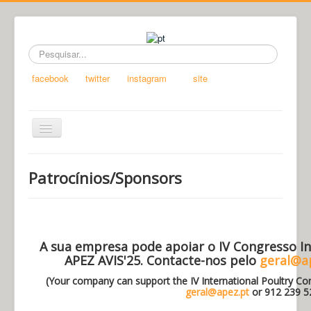
Pesquisar...
facebook
twitter
instagram
site
Ativar/Desativar
navegação
Início
Patrocínios/Sponsors
Organização/Organization
Programa/Program
Inscrições/Registration
A sua empresa pode apoiar o IV Congresso Int
Local/Venue
APEZ AVIS'25. Contacte-nos pelo
geral@a
Patrocínios/Sponsors
(Your company can support the IV International Poultry Co
geral@apez.pt
or 912 239 5
Alojamento/Accommodation